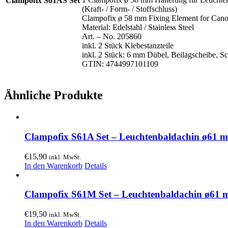
Clampofix S61AS Set
(Kraft- / Form- / Stoffschluss)
Clampofix ø 58 mm Fixing Element for Can
Material: Edelstahl / Stainless Steel
Art. – No. 205860
inkl. 2 Stück Klebestanzteile
inkl. 2 Stück: 6 mm Dübel, Beilagscheibe, S
GTIN: 4744997101109
Ähnliche Produkte
Clampofix S61A Set – Leuchtenbaldachin ø61
€
15,90
inkl. MwSt.
In den Warenkorb
Details
Clampofix S61M Set – Leuchtenbaldachin ø61
€
19,50
inkl. MwSt.
In den Warenkorb
Details