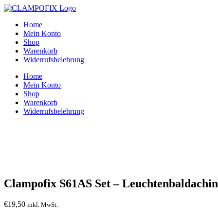
Zum
Inhalt
Home
springen
Mein Konto
Shop
Warenkorb
Widerrufsbelehrung
Home
Mein Konto
Shop
Warenkorb
Widerrufsbelehrung
Clampofix S61AS Set – Leuchtenbaldachi
€
19,50
inkl. MwSt.