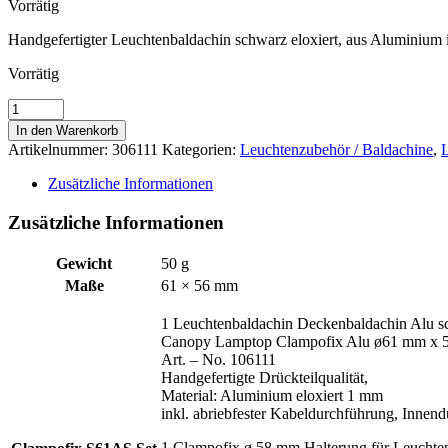
Vorrätig
Handgefertigter Leuchtenbaldachin schwarz eloxiert, aus Aluminium
Vorrätig
Clampofix
S61AS
In den Warenkorb
Set
Artikelnummer:
306111
Kategorien:
Leuchtenzubehör / Baldachine
,
L
-
Leuchtenbaldachin
Zusätzliche Informationen
schwarz
ø61
Zusätzliche Informationen
mm
x
Gewicht
50 g
56mm
Maße
61 × 56 mm
Aluminium
eloxiert
mit
1 Leuchtenbaldachin Deckenbaldachin Alu 
Halterung
Canopy Lamptop Clampofix Alu ø61 mm x
Clampofix
Art. – No. 106111
C58E
Handgefertigte Drückteilqualität,
Menge
Material: Aluminium eloxiert 1 mm
inkl. abriebfester Kabeldurchführung, Inne
1 Clampofix ø 58 mm Halterung für Leuchte