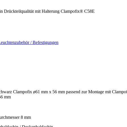
 in Drückteilqualität mit Halterung Clampofix® C58E
euchtenzubehör / Befestigungen
schwarz Clampofix ø61 mm x 56 mm passend zur Montage mit Clampof
 56 mm
ndurchmesser 8 mm
nbaldachin / Deckenbaldachin